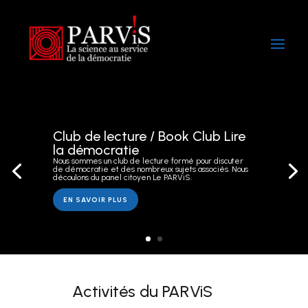
Courriel
Courriel
*
*
S'INSCRIRE
S'INSCRIRE
Club de lecture / Book Club Lire
la démocratie
Nous sommes un club de lecture formé pour discuter
de démocratie et des nombreux sujets associés. Nous
découlons du panel citoyen Le PARViS.
EN SAVOIR PLUS
Activités du PARViS