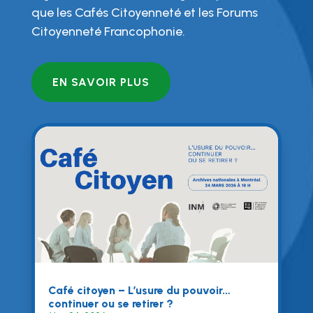
que les Cafés Citoyenneté et les Forums
Citoyenneté Francophonie.
EN SAVOIR PLUS
Café citoyen – L’usure du pouvoir…
continuer ou se retirer ?