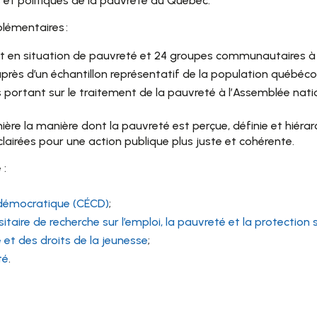
et politiques de la pauvreté au Québec.
plémentaires :
t en situation de pauvreté et 24 groupes communautaires à t
s d’un échantillon représentatif de la population québéco
 portant sur le traitement de la pauvreté à l’Assemblée nat
ière la manière dont la pauvreté est perçue, définie et hiér
airées pour une action publique plus juste et cohérente.
 :
é démocratique (CÉCD)
;
sitaire de recherche sur l’emploi, la pauvreté et la protection 
et des droits de la jeunesse
;
té
.