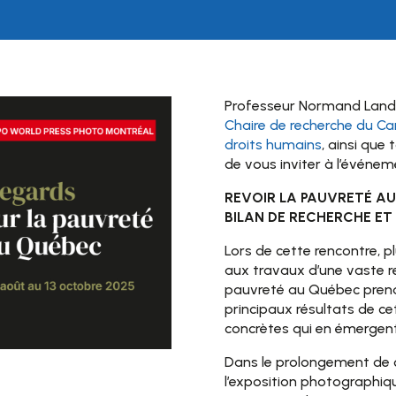
Professeur Normand Landry,
Chaire de recherche du C
droits humains
, ainsi que 
de vous inviter à l’événeme
REVOIR LA PAUVRETÉ A
BILAN DE RECHERCHE ET 
Lors de cette rencontre, p
aux travaux d’une vaste re
pauvreté au Québec prendro
principaux résultats de ce
concrètes qui en émergent
Dans le prolongement de c
l’exposition photograph