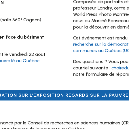
Composée de portraits et d
ON
professeur Landry, cette 
World Press Photo Montréa
 (salle 360° Cogeco)
nous au Marché Bonsecour
pour la découvrir en dern
en face du bâtiment
Cet événement est rendu p
recherche sur la démocrati
communes au Québec (UQTR
t le vendredi 22 août
pauvreté au Québec :
Des questions ? Vous pou
courriel suivante :
chaired
notre formulaire de répons
MATION SUR L’EXPOSITION REGARDS SUR LA PAUVR
inancé par le Conseil de recherches en sciences humaines (CR