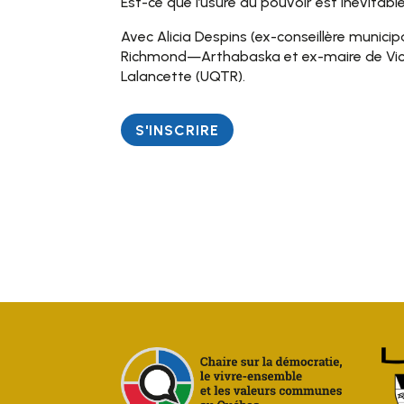
Est-ce que l’usure du pouvoir est inévitab
Avec Alicia Despins (ex-conseillère municip
Richmond—Arthabaska et ex-maire de Victo
Lalancette (UQTR).
S'INSCRIRE