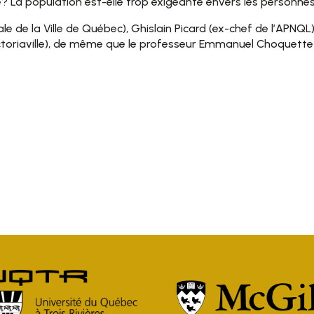
le? La population est-elle trop exigeante envers les personne
ale de la Ville de Québec), Ghislain Picard (ex-chef de l’APNQ
riaville), de même que le professeur Emmanuel Choquette (U