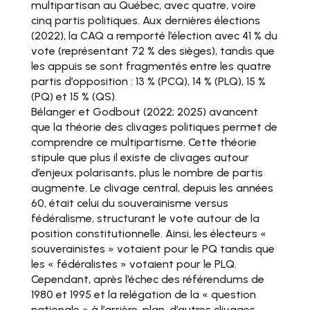
multipartisan au Québec, avec quatre, voire
cinq partis politiques. Aux dernières élections
(2022), la CAQ a remporté l’élection avec 41 % du
vote (représentant 72 % des sièges), tandis que
les appuis se sont fragmentés entre les quatre
partis d’opposition : 13 % (PCQ), 14 % (PLQ), 15 %
(PQ) et 15 % (QS).
Bélanger et Godbout (2022; 2025) avancent
que la théorie des clivages politiques permet de
comprendre ce multipartisme. Cette théorie
stipule que plus il existe de clivages autour
d’enjeux polarisants, plus le nombre de partis
augmente. Le clivage central, depuis les années
60, était celui du souverainisme versus
fédéralisme, structurant le vote autour de la
position constitutionnelle. Ainsi, les électeurs «
souverainistes » votaient pour le PQ tandis que
les « fédéralistes » votaient pour le PLQ.
Cependant, après l’échec des référendums de
1980 et 1995 et la relégation de la « question
nationale » à l’arrière-plan, d’autres clivages